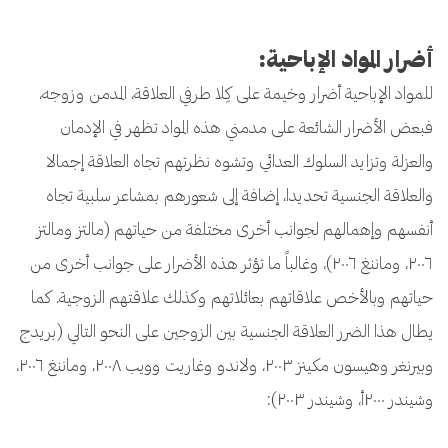
أضرار المواد الإباحية:
للمواد الإباحية أضرار وخيمة على كِلا طرفي العلاقة، المدمن وزوجه،
فبعض الأضرار الشائعة على مدمني هذه المواد تظهر في الإدمان
والعزلة وتزايد السلوك العدائي وتشوه نظرتهم تجاه العلاقة إجمالا
والعلاقة الجنسية تحديدا، إضافة إلى شعورهم بمشاعر سلبية تجاه
أنفسهم وإهمالهم لجوانب أخرى مختلفة من حياتهم (مالتز ومالتز
٢٠٠٦، وماننغ ٢٠٠٦)، وغالباً ما تؤثر هذه الأضرار على جوانب أخرى من
حياتهم وبالأخص علاقاتهم بعائلاتهم وكذلك علاقتهم الزوجية. كما
يطال هذا الضرر العلاقة الجنسية بين الزوجين على النحو التالي (بريدج
وبيرنغر وهيسون مكينز ٢٠٠٣، ولاندو وغاريت وويب ٢٠٠٨، وماننغ ٢٠٠٦،
وشيندر ٢٠٠٠أ، وشيندر ٢٠٠٣):