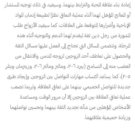
إعادة بناء علاقة المحبة والترابط بينهما. وسيفيد في ذلك توجيه المستشار
أو المعالج المؤهل لهما أثناء عملية التعافي نظرًا لطبيعة إدمان المواد
الإباحية وأضرارها المتوقعة على العلاقات، كما سيفيد الأزواج طلب
المشورة من رجل دين ثقة ليقدم لهما الدعم والتوجيه أثناء هذه
المرحلة. وتتضمن المسائل التي تحتاج إلى العمل عليها مسائل الثقة
والحصول على تعاطف أحد الزوجين لزوجه المدمن والانتقال من
الغضب منه إلى التسامح (بيرد ٢٠٠٦، ومالتز ومالتز ٢٠٠٦، وزيتزمان وبتلر
٢٠٠٥)، كما يساعد اكتساب مهارات التواصل بين الزوجين وإيجاد طرق
جديدة للتواصل الحميمي بينهما على تعافي العلاقة، ولربما تصعب
عملية تعافي العلاقة بين الزوجين إلا أن مرور الوقت ومساعدة
الأشخاص المؤهلين من شأنه تجديد الثقة بينهما وتحسين تواصلهما
وزيادة حميمية علاقتهما.