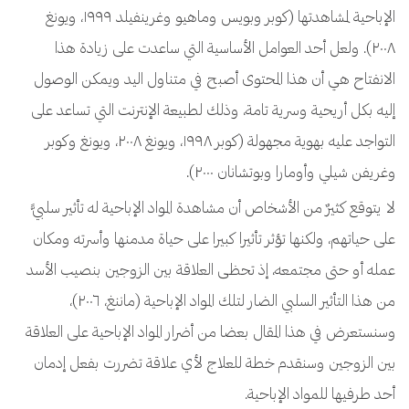
الإباحية لمشاهدتها (كوبر وبويس وماهيو وغرينفيلد ١٩٩٩، ويونغ
٢٠٠٨). ولعل أحد العوامل الأساسية التي ساعدت على زيادة هذا
الانفتاح هي أن هذا المحتوى أصبح في متناول اليد ويمكن الوصول
إليه بكل أريحية وسرية تامة، وذلك لطبيعة الإنترنت التي تساعد على
التواجد عليه بهوية مجهولة (كوبر ١٩٩٨، ويونغ ٢٠٠٨، ويونغ وكوبر
وغريفن شيلي وأومارا وبوتشانان ٢٠٠٠).
لا يتوقع كثيرٌ من الأشخاص أن مشاهدة المواد الإباحية له تأثير سلبيًّ
على حياتهم، ولكنها تؤثر تأثيرا كبيرا على حياة مدمنها وأسرته ومكان
عمله أو حتى مجتمعه، إذ تحظى العلاقة بين الزوجين بنصيب الأسد
من هذا التأثير السلبي الضار لتلك المواد الإباحية (ماننغ، ٢٠٠٦)،
وسنستعرض في هذا المقال بعضا من أضرار المواد الإباحية على العلاقة
بين الزوجين وسنقدم خطة للعلاج لأي علاقة تضررت بفعل إدمان
أحد طرفيها للمواد الإباحية.