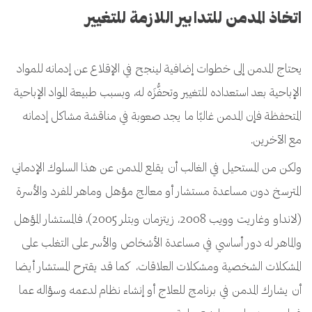
اتخاذ المدمن للتدابير اللازمة للتغيير
يحتاج المدمن إلى خطوات إضافية لينجح في الإقلاع عن إدمانه للمواد
الإباحية بعد استعداده للتغيير وتحفُّزَه له، وبسبب طبيعة المواد الإباحية
المتحفظة فإن المدمن غالبًا ما يجد صعوبة في مناقشة مشاكل إدمانه
مع الآخرين.
ولكن من المستحيل في الغالب أن يقلع المدمن عن هذا السلوك الإدماني
المترسخ دون مساعدة مستشار أو معالج مؤهل وماهر للفرد والأسرة
(لانداو وغاريت وويب 2008، زيتزمان وبتلر 2005)، فالمستشار المؤهل
والماهر له دور أساسي في مساعدة الأشخاص والأسر على التغلب على
المشكلات الشخصية ومشكلات العلاقات، كما قد يقترح المستشار أيضا
أن يشارك المدمن في برنامج للعلاج أو إنشاء نظام لدعمه وسؤاله عما