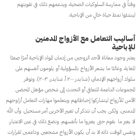
وقتاً في ممارسة السلوكيات الصحية، ويدعمهم ذلك في تقويتهم
لينشئوا نمط حياة خالٍ من الإباحية.
أساليب التعامل مع الأزواج المدمنين
للإباحية
يعتبر وجود معاناة لأحد الزوجين من إدمان المواد الإباحية أمرًا صعبًا
للغاية، وغالبًا ما يشعر الأزواج بالمسؤولية أو يلومون أنفسهم على
سلوك أزواجهم الإدماني (شنايدر ٢٠٠٠ أ، شنايدر، ٢٠٠٣). وتوفر
المجموعات الداعمة للتعافي أو التحدث إلى شخص مؤهل المحضن
الآمن للأزواج ليتشاركوا إحباطاتهم ويتعلموا مهارات التعامل أزاوجهم
المدمنين، ولكن يجب أن نتذكر أن تغيير الآخرين أمر مستحيل، وأن الله
لا يغير ما بقوم حتى يغيروا ما بأنفسهم، ونضع ذلك في عين الاعتبار،
ونفس الوقت ذاته لا بد أن يكون الأزواج مشجعين وداعمين لقرارات