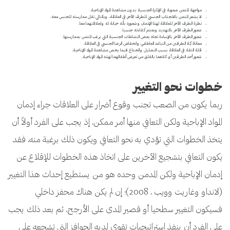
مواجهة المدمن صعوبة في الإثارة الجنسية بدون مشاهدة المواد الإباحية.
لا يشعر المدمن بالانجذاب الجنسي للطرف الآخر في العلاقة، وبالتالي تقل ممارسته للجنس معه.
نظرة الطرف الآخر للعلاقة لهذا الإدمان وشعوره بأنه خيانة له ولعلاقتهما معا.
شعور الطرف الآخر بالتهديد وبعدم كفاءته جنسيا.
شعور الطرف الآخر بالإساءة تجاه بعض النشاطات الجنسية التي يرغب المدمن بممارستها.
معاناة كِلا الطرفين من التباعد العاطفي وانخفاض الرضا الجنسي في العلاقة.
قلة الثقة في العلاقة بسبب التضليل والخداع فيما يخص مشاهدة المواد الإباحية.
شعور أحد الطرفين أو كلاهما بالقلق من تعرض أطفالهما لهذه المواد الإباحية.
خطوات نحو التغيير
ربما يكون من الصعب تجنب وقوع أضرار على العلاقات جراء إدمان
المواد الإباحية ولكن التعافي منها أمر ممكن، إذ يجب على الفرد أولاً أن
يتخذ الخطوات التي تؤدي به نحو التعافي ويكون ذلك برغبة منه، فقد
يكون التعافي بتشجيع الآخرين على اتخاذ هذه الخطوات للإقلاع عن
إدمان الإباحية ولكن المدمن وحده هو من يستطيع إحداث هذا التغيير
(لانداو وغاريت وويب ، 2008)؛ إن لم يكن هناك محفز داخلي
فسيكون التغيير سطحيا أو قصير المدى على الأرجح، ثم بعد ذلك يجب
على الفرد أن ينفذ استراتيجيات تقوي لديه الحوافز التي تشجعه على