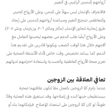
أزواجهم المدمنين الراغبين في التغيير.
فالاعتراف بالإدمان ليس سهلاً على المدمن، وعلى الأزواج المحبين
والمتعاطفين تشجيع التغيير ومساعدة أزواجهم المدمنين على إيجاد
طرق إيجابية لتجاوز الإدمان (مالتز ومالتز، ٢٠٠٦، وزيتزمان وبتلر، ٢٠٠٥)،
وعلى الأزواج أيضًا طلب الدعم من بعضهم ليحسنوا التعامل مع
آلامهم خلال هذا الوقت الصعب ويكونوا قادرين على تقديم هذا
الدعم، كما يساعد تخصيص وقت خاص لأداء الأنشطة الصحية على
تعزيز صحة الأزواج العاطفية والجسدية واستعادة احترامهم لذواتهم.
تعافي العلاقة بين الزوجين
عندما يلتزم كلا الزوجين بالعمل معًا لتكون علاقتهما صحية
سيستطيعان حينها البدء في إصلاحها، وقد تستغرق هذه العملية وقتًا
طويلاً؛ لو كان كلا الزوجين على استعداد للإصلاح فبإمكانهما بناء أو