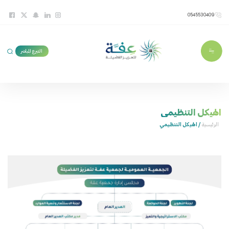
0545530409
التبرع المباشر
الهيكل التنظيمي
الرئيسية
/ الهيكل التنظيمي