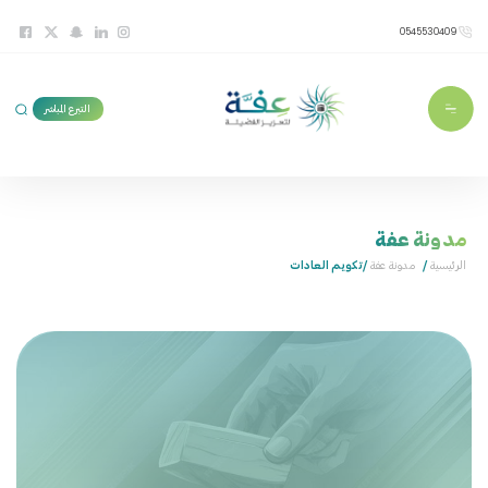
0545530409
التبرع المباشر
مدونة عفة
الرئيسية
/
مدونة عفة
/تكويم العادات