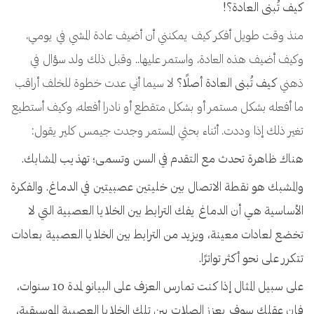
كيف تُبنى العادة؟!
منذ وقت طويل أفكر كيف يمكنني أن أضيف عادة المشي في يومي،
وكيف أضيف هذه العادة، واستمر عليها.. وقبل ذلك ولد سؤال في
ذهني
كيف تُبنى العادة أصلًا؟
لا سيما أني عدت خطوة للخلف أراقب
ما أفعله بشكل مستمر أو بشكل متقطع أو نادرا أفعله، وكيف أستطيع
تغير ذلك إذا وددت. أثناء بحثي المستمر وجدت جيمس كلير يقول:
هناك ظاهرة تحدث مع التقدم في السن وتسمى؛ تهذيب المشابك.
والمشبك هو نقطة الاتصال بين خليتين عصبيتين في الدماغ. والفكرة
الأساسية هي أن الدماغ يفك الترابط بين الخلايا العصبية التي لا
تخضع لعادات معينة، ويزيد من الترابط بين الخلايا العصبية بعادات
تتكرر على نحو أكثر تواترًا.
على سبيل المثال إذا كنت تمارس العزف على البيانو لمدة 10 سنوات،
فإن عقلك سوف يعزز الصلات بين تلك الخلايا العصبية الموسيقية،