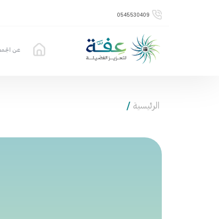
0545530409
عن الجمع
الرئيسية
/